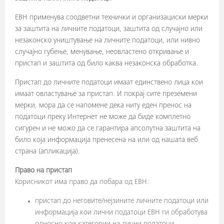
ЕВН применува соодветни технички и организациски мерки
за заштита на личните податоци, заштита од случајно или
незаконско уништување на личните податоци, или нивно
случајно губење, менување, неовластено откривање и
пристап и заштита од било каква незаконска обработка.
Пристап до личните податоци имаат единствено лица кои
имаат овластување за пристап. И покрај сите преземени
мерки, мора да се напомене дека ниту еден пренос на
податоци преку Интернет не може да биде комплeтно
сигурен и не можо да се гарантира апсолутна заштита на
било која информација пренесена на или од нашата веб
страна (апликација).
Право на пристап
Корисникот има право да побара од ЕВН:
пристап до неговите/нејзините личните податоци или
информација кои лични податоци ЕВН ги обработува