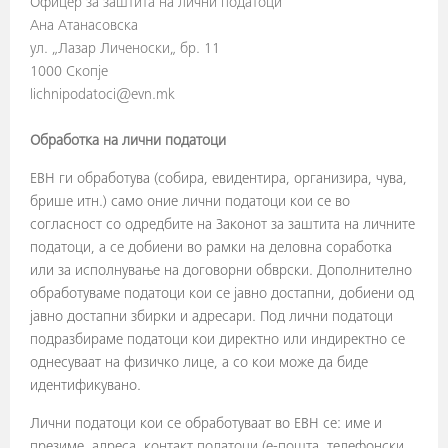
Офицер за заштита на лични податоци
Ана Атанасовска
ул. „Лазар Личеноски„ бр. 11
1000 Скопје
lichnipodatoci@evn.mk
Обработка на лични податоци
ЕВН ги обработува (собира, евидентира, организира, чува,
брише итн.) само оние лични податоци кои се во
согласност со одредбите на Законот за заштита на личните
податоци, а се добиени во рамки на деловна соработка
или за исполнување на договорни обврски. Дополнително
обработуваме податоци кои се јавно достапни, добиени од
јавно достапни збирки и адресари. Под лични податоци
подразбираме податоци кои директно или индиректно се
однесуваат на физичко лице, а со кои може да биде
идентификувано.
Лични податоци кои се обработуваат во ЕВН се: име и
презиме, адреса, контакт податоци (е-пошта, телефонски