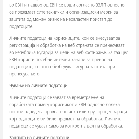
во ЕВН и надвор од ЕВН се врши согласно ЗЗЛП односно
се преземаат сите технички и организациски мерки за
заштита од можен ризик на неовластен пристап до
податоците.
Личните податоци на корисниците, кои се внесуваат за
регистрација и обработка на веб страната се пренесуваат
во Република Бугарија за цели на веб хостирање. За таа цел
ЕВН користи посебни интерни канали за пренос на
податоците, со што обезбедува сигурна заштита при
пренесувањето.
Чување на личните податоци
Личните податоци се чуваат за времетраење на
соработката помеѓу корисникот и ЕВН односно додека
постои одредена правна постапка или друг процес заради
кој податоците би биле предмет на обработка. Личните
податоци се чуваат само за конкретна цел на обработка.
Заштита на личните податоци