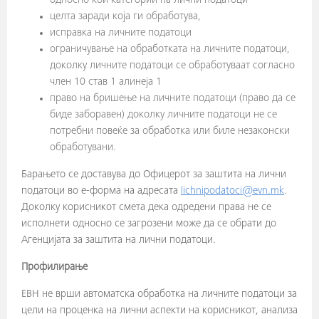
односно кои категории на лични податоци
целта заради која ги обработува,
исправка на личните податоци
ограничување на обработката на личните податоци,
доколку личните податоци се обработуваат согласно
член 10 став 1 алинеја 1
право на бришење на личните податоци (право да се
биде заборавен) доколку личните податоци не се
потребни повеќе за обработка или биле незаконски
обработувани.
Барањето се доставува до Офицерот за заштита на лични
податоци во е-форма на адресата
lichnipodatoci@evn.mk
.
Доколку корисникот смета дека одредени права не се
исполнети односно се загрозени може да се обрати до
Агенцијата за заштита на лични податоци.
Профилирање
ЕВН не врши автоматска обработка на личните податоци за
цели на проценка на лични аспекти на корисникот, анализа