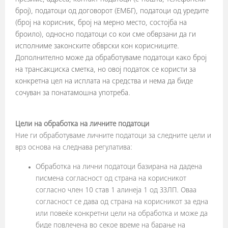
број), податоци од договорот (ЕМБГ), податоци од уредите
(број на корисник, број на мерно место, состојба на
броило), односно податоци со кои сме обврзани да ги
исполниме законските обврски кон корисниците.
Дополнително може да обработуваме податоци како број
на трансакциска сметка, но овој податок се користи за
конкретна цел на исплата на средства и нема да биде
сочуван за понатамошна употреба.
Цели на обработка на личните податоци
Ние ги обработуваме личните податоци за следните цели и
врз основа на следнава регулатива:
Обработка на лични податоци базирана на дадена
писмена согласност од страна на корисникот
согласно член 10 став 1 алинеја 1 од ЗЗЛП. Оваа
согласност се дава од страна на корисникот за една
или повеќе конкретни цели на обработка и може да
биде повлечена во секое време на барање на