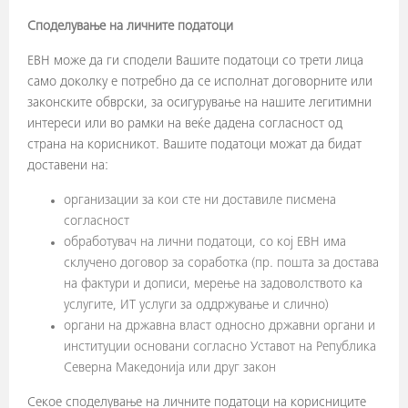
Споделување на личните податоци
ЕВН може да ги сподели Вашите податоци со трети лица
само доколку е потребно да се исполнат договорните или
законските обврски, за осигурување на нашите легитимни
интереси или во рамки на веќе дадена согласност од
страна на корисникот. Вашите податоци можат да бидат
доставени на:
организации за кои сте ни доставиле писмена
согласност
обработувач на лични податоци, со кој ЕВН има
склучено договор за соработка (пр. пошта за достава
на фактури и дописи, мерење на задоволството ка
услугите, ИТ услуги за оддржување и слично)
органи на државна власт односно државни органи и
институции основани согласно Уставот на Република
Северна Македонија или друг закон
Секое споделување на личните податоци на корисниците