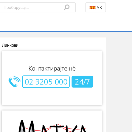
MK
Линкови