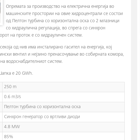
Опремата за производство на електрична енергија во
машинските простории на овие хидроцентрали се состои
од Пелтон турбина со хоризонтална оска со 2 млазници
со хидраулична регулација, во спрега со синхрон
орот на проток е со хидрауличен систем.
 секоја од нив има инсталирано гасител на енергија, кој
бински вентил и нејзино пренасочување во собирната комора,
 на водоснабдителниот систем.
Шапка е 20 GWh.
250 m
0.6 m3/s
Пелтон турбина со хоризонтална оска
Синхрон генератор со вртливи диоди
4.8 MW
85%