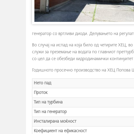
генератор со вртливи диоди. Делувањето на регулат
Во случај на испад на која било од четирите ХЕЦ, во
служи за преземање на водата по главниот преттур
со цел да се обезбеди хидродинамички континуитет
Годишното просечно производство на ХЕЦ Попова 
Нето пад
Проток
Тип на турбина
Тип на генератор
Инсталирана моќност
Коефициент на ефикасност