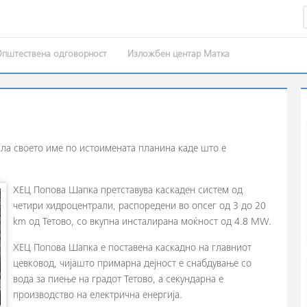
Општествена одговорност
Изложбен центар Матка
ла своето име по истоимената планина каде што е
ХЕЦ Попова Шапка претставува каскаден систем од
четири хидроцентрали, распоредени во опсег од 3 до 20
km од Тетово, со вкупна инсталирана моќност од 4.8 MW.
ХЕЦ Попова Шапка е поставена каскадно на главниот
цевковод, чијашто примарна дејност е снабдување со
вода за пиење на градот Тетово, а секундарна е
производство на електрична енергија.