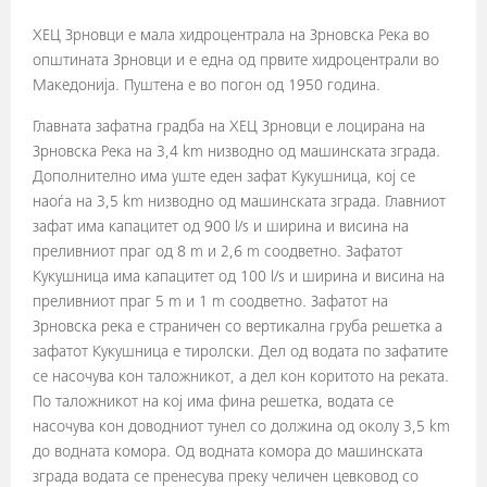
ХЕЦ Зрновци е мала хидроцентрала на Зрновска Река во
општината Зрновци и е една од првите хидроцентрали во
Македонија. Пуштена е во погон од 1950 година.
Главната зафатна градба на ХЕЦ Зрновци е лоцирана на
Зрновска Река на 3,4 km низводно од машинската зграда.
Дополнително има уште еден зафат Кукушница, кој се
наоѓа на 3,5 km низводно од машинската зграда. Главниот
зафат има капацитет од 900 l/s и ширина и висина на
преливниот праг од 8 m и 2,6 m соодветно. Зафатот
Кукушница има капацитет од 100 l/s и ширина и висина на
преливниот праг 5 m и 1 m соодветно. Зафатот на
Зрновска река е страничен со вертикална груба решетка а
зафатот Кукушница е тиролски. Дел од водата по зафатите
се насочува кон таложникот, а дел кон коритото на реката.
По таложникот на кој има фина решетка, водата се
насочува кон доводниот тунел со должина од околу 3,5 km
до водната комора. Од водната комора до машинската
зграда водата се пренесува преку челичен цевковод со