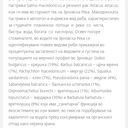
пастрмка Salmo macedonicus и речниот рак Astacus astacus,
кои ги има во горниот тек на Зрновска Река. Македонската
пастрмка е автохтон и ендемски вид риба, карактеристичен
за студените планински потоци и реки со чиста,
бистра вода, богата со кислород. Освен погоре
споменатите, во водите на Зрновска Река се
идентификувани повеќе видови риби прикажани во
процентуална застапеност на видовите и густина на
популациите на мерниот профил во Зрновци: Gobio
bulgaricus – кркушка (19%), Barbus balcanicus – црна мрена
(7%), Pachychilon macedonicum – мергур (22%), Squalius
vardarensis – клен (7%), Pseudorasbora parva – амурче (4%),
Sabanejewia balcanica – балканска штипалка (1%),
Oxynoemacheilus burechi – вретенушка (1%), Alburnoides
bipunctatus – вардарка (30%) и Barbatula barbatula –
вретенушка (9%) која има „санитарна“ функција во
екосистемите во кои живее, во смисла подобрување на
квалитетот на водата преку консумирање на органскиот
отпад како нејзина храна.