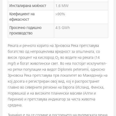
Инсталирана моќност
1.6 MW
Коефициент на
>90%
ефикасност
Просечно годишно
4.5 GWh
производство
Реката и речното корито на Зрновска Река претставува
богатство од непроценлива вредност за општината, со
висок процент на кислород О
во водите на реката (14
2
mg/l) и богат животински свет. Во неа постојат исклучи­тел­
но ретки попула­ции на видот Diploneis petersenii, односно
Зрновска Река претставува прв локалитет во Македонија на
кој досега е регистриран овој вид, кој е распространет
главно во северните региони на Европа (Исланд, Финска,
Норвешка) и на високите планински масиви (Алпи и
Пиринеи) и претставува индикатор за чиста животна
средина.
Значајно е да се спомне и постоењето на ендемската речна