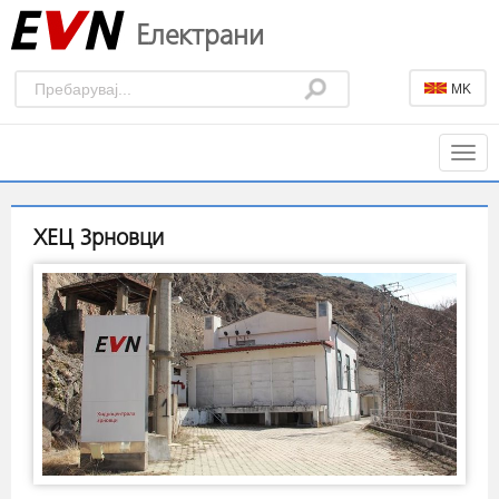
Електрани
MK
Togg
navig
ХЕЦ Зрновци