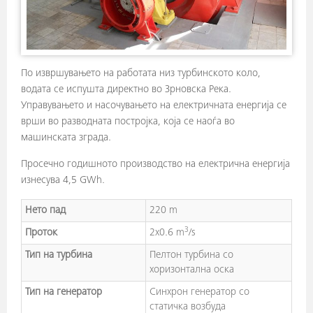
По извршувањето на работата низ турбинското коло,
водата се испушта директно во Зрновска Река.
Управувањето и насочувањето на електричната енергија се
врши во разводната постројка, која се наоѓа во
машинската зграда.
Просечно годишното производство на електрична енергија
изнесува 4,5 GWh.
Нето пад
220 m
3
Проток
2x0.6 m
/s
Тип на турбина
Пелтон турбина со
хоризонтална оска
Тип на генератор
Синхрон генератор со
статичка возбуда