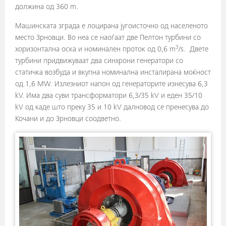
должина од 360 m.
Машинската зграда е лоцирана југоисточно од населеното
место Зрновци. Во неа се наоѓаат две Пелтон турбини со
3
хоризонтална оска и номинален проток од 0,6 m
/s. Двете
турбини придвижуваат два синхрони генератори со
статичка возбуда и вкупна номинална инсталирана моќност
од 1,6 MW. Излезниот напон од генераторите изнесува 6,3
kV. Има два суви трансформатори 6,3/35 kV и еден 35/10
kV од каде што преку 35 и 10 kV далновод се пренесува до
Кочани и до Зрновци соодветно.