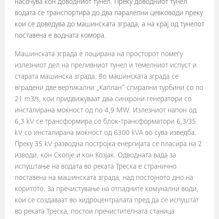
насочува кон доводниот тунел. Преку доводниот тунел
водата се транспортира до два паралелни цевководи преку
кои се доведува до машинската зграда, а на крај од тунелот
поставена е водната комора.
Машинската зграда е лоцирана на просторот помеѓу
излезниот дел на преливниот тунел и темелниот испуст и
старата машинска зграда. Во машинската зграда се
вградени две вертикални „Каплан“ спирални турбини со по
21 m3/s, кои придвижуваат два синхрони генератори со
инсталирана моќност од по 4,9 MW. Излезниот напон од
6,3 kV се трансформира со блок-трансформатори 6,3/35
kV со инсталирана моќност од 6300 kVA во сува изведба.
Преку 35 kV разводна постројка енергијата се пласира на 2
изводи, кон Скопје и кон Козјак. Одводната вада за
испуштање на водата во реката Треска е странично
поставена на машинската зграда, над постојното дно на
коритото. За пречистување на отпадните комунални води,
кои се создаваат во хидроцентралата пред да се испуштат
во реката Треска, постои пречистителната станица