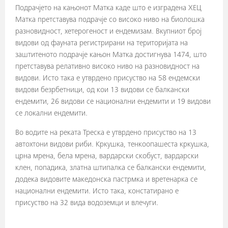
Подрачјето на кањонот Матка каде што е изградена ХЕЦ
Матка претставува подрачје со високо ниво на биолошка
разновидност, хетерогеност и ендемизам. Вкупниот број
видови од фауната регистрирани на територијата на
заштитеното подрачје кањон Матка достигнува 1474, што
претставува релативно високо ниво на разновидност на
видови. Исто така е утврдено присуство на 58 ендемски
видови безрбетници, од кои 13 видови се балкански
ендемити, 26 видови се национални ендемити и 19 видови
се локални ендемити.
Во водите на реката Треска е утврдено присуство на 13
автохтони видови риби. Кркушка, тенкоопашеста кркушка,
црна мрена, бела мрена, вардарски скобуст, вардарски
клен, попадика, златна штипалка се балкански ендемити,
додека видовите македонска пастрмка и вретенарка се
национални ендемити. Исто така, констатирано е
присуство на 32 вида водоземци и влечуги.