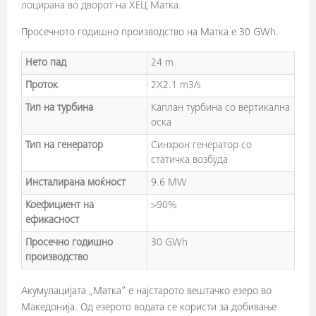
лоцирана во дворот на ХЕЦ Матка.
Просечното годишно производство на Матка е 30 GWh.
Нето пад
24 m
Проток
2X2.1 m3/s
Тип на турбина
Каплан турбина со вертикална
оска
Тип на генератор
Синхрон генератор со
статичка возбуда
Инсталирана моќност
9.6 MW
Коефициент на
>90%
ефикасност
Просечно годишно
30 GWh
производство
Акумулацијата „Матка“ е најстарото вештачко езеро во
Македонија. Од езерото водата се користи за добивање