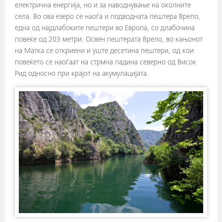
електрична енергија, но и за наводнување на околните
села. Во ова езеро се наоѓа и подводната пештера Врело,
една од најдлабоките пештери во Европа, со длабочина
повеќе од 203 метри. Освен пештерата Врело, во кањонот
на Матка се откриени и уште десетина пештери, од кои
повеќето се наоѓаат на стрмна падина северно од Висок
Рид односно при крајот на акумулацијата.