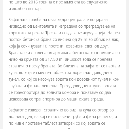
по што во 2016 година е пренаменета во едукативно-
изложбен центар.
Зафатната градба на оваа хидроцентрала е лоцирана
низводно од централата и изградена со преградување на
коритото на реката Треска и создавање акумулација. На неа
постои бетонска брана со висина од 29 m во облик на лак,
која ја сочинуваат 10 прстени независни еден од друг.
Браната е изградена од армирана бетонска конструкција со
ниво на круната од 317,50 m. Вишокот вода се прелева
странично преку браната. Во близина на зафатот се наоѓа и
кула, во која е сместен таблест затворач над доводниот
тунел, со кој се насочува водата кон доводниот тунел и кон
грубата и фината решетка. Преку доводниот тунел водата
се транспортира до водната комора и понатаму со два
цевковода се транспортира до машинската зграда.
Зафатот е изведен странично во вид на кула со отвор во
долниот дел, на кој се поставени груба и фина решетка, а
по нив е поставен таблест затворач со кој водата се