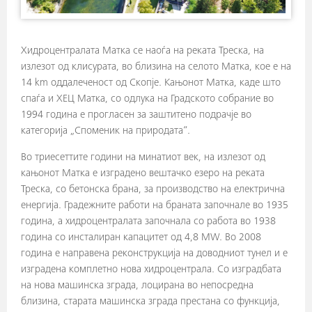
Хидроцентралата Матка се наоѓа на реката Треска, на
излезот од клисурата, во близина на селото Матка, кое е на
14 km оддалеченост од Скопје. Кањонот Матка, каде што
спаѓа и ХЕЦ Матка, со одлука на Градското собрание во
1994 година е прогласен за заштитено подрачје во
категорија „Споменик на природата“.
Во триесеттите години на минатиот век, на излезот од
кањонот Матка е изградено вештачко езеро на реката
Треска, со бетонска брана, за производство на електрична
енергија. Градежните работи на браната започнале во 1935
година, а хидроцентралата започнала со работа во 1938
година со инсталиран капацитет од 4,8 MW. Во 2008
година е направена реконструкција на доводниот тунел и е
изградена комплетно нова хидроцентрала. Со изградбата
на нова машинска зграда, лоцирана во непосредна
близина, старата машинска зграда престана со функција,