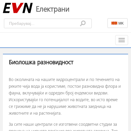
Електрани
MK
Togg
navig
Биолошка разновидност
Во околината на нашите хидроцентрали и по течението на
реките чија вода ја користиме, постои разновидна флора и
фауна, вклучувајќи и одреден број ендемски видови.
Искористувајќи го потенцијалот на водите, во исто време
се грижиме да не ја нарушиме животната заедница на
животните и на растенијата.
За сите наши централи се изготвени соодветни студии за