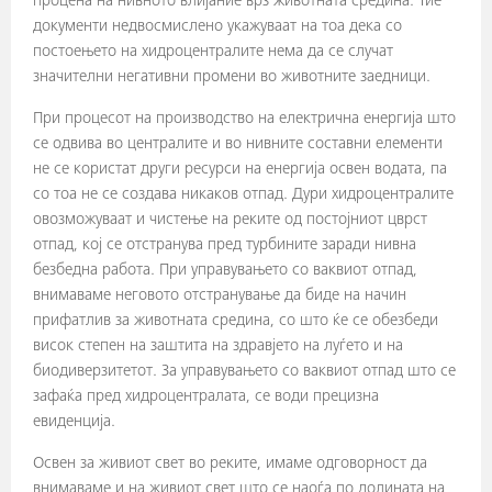
процена на нивното влијание врз животната средина. Тие
документи недвосмислено укажуваат на тоа дека со
постоењето на хидроцентралите нема да се случат
значителни негативни промени во животните заедници.
При процесот на производство на електрична енергија што
се одвива во централите и во нивните составни елементи
не се користат други ресурси на енергија освен водата, па
со тоа не се создава никаков отпад. Дури хидроцентралите
овозможуваат и чистење на реките од постојниот цврст
отпад, кој се отстранува пред турбините заради нивна
безбедна работа. При управувањето со ваквиот отпад,
внимаваме неговото отстранување да биде на начин
прифатлив за животната средина, со што ќе се обезбеди
висок степен на заштита на здравјето на луѓето и на
биодиверзитетот. За управувањето со ваквиот отпад што се
зафаќа пред хидроцентралата, се води прецизна
евиденција.
Освен за живиот свет во реките, имаме одговорност да
внимаваме и на живиот свет што се наоѓа по долината на