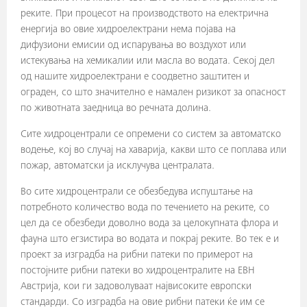
реките. При процесот на производството на електрична
енергија во овие хидроелектрани нема појава на
дифузиони емисии од испарувања во воздухот или
истекувања на хемикалии или масла во водата. Секој дел
од нашите хидроелектрани е соодветно заштитен и
ограден, со што значително е намален ризикот за опасност
по животната заедница во речната долина.
Сите хидроцентрали се опремени со систем за автоматско
водење, кој во случај на хаварија, какви што се поплава или
пожар, автоматски ја исклучува централата.
Во сите хидроцентрали се обезбедува испуштање на
потребното количество вода по течението на реките, со
цел да се обезбеди доволно вода за целокупната флора и
фауна што егзистира во водата и покрај реките. Во тек е и
проект за изградба на рибни патеки по примерот на
постојните рибни патеки во хидроцентралите на ЕВН
Австрија, кои ги задоволуваат највисоките европски
стандарди. Со изградба на овие рибни патеки ќе им се