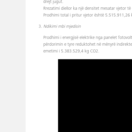
drejt jugut.
Rrezatimi diellor ka një densitet mesatar vjetor të
Prodhimi total i pritur vjetor është 5.515.911,26
Ndikimi mbi mjedisin
Prodhimi i energjisë elektrike nga panelet fotovolt
përdorimin e tyre reduktohet në mënyrë indirekte
emetimi i 5.383.529,4 kg CO2.