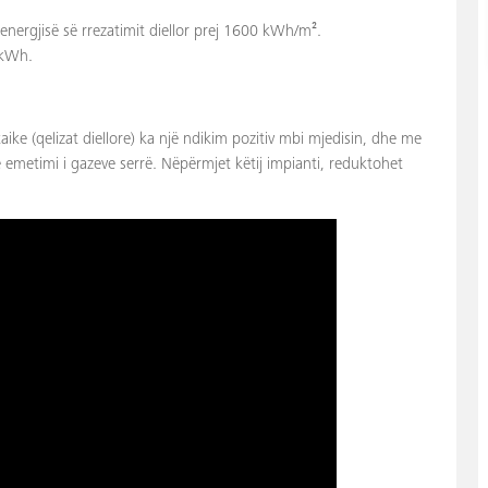
 energjisë së rrezatimit diellor prej 1600 kWh/m².
 kWh.
aike (qelizat diellore) ka një ndikim pozitiv mbi mjedisin, dhe me
 emetimi i gazeve serrë. Nëpërmjet këtij impianti, reduktohet