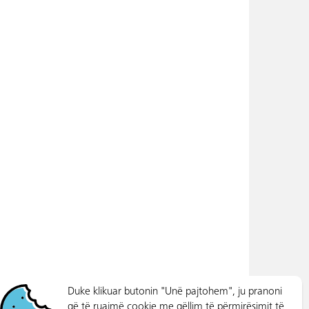
Duke klikuar butonin "Unë pajtohem", ju pranoni
që të ruajmë cookie me qëllim të përmirësimit të