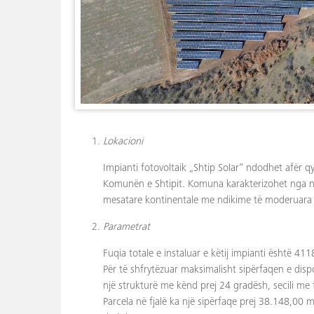
Lokacioni
Impianti fotovoltaik „Shtip Solar“ ndodhet afër qyt
Komunën e Shtipit. Komuna karakterizohet nga një
mesatare kontinentale me ndikime të moderuara 
Parametrat
Fuqia totale e instaluar e këtij impianti është 41
Për të shfrytëzuar maksimalisht sipërfaqen e dis
një strukturë me kënd prej 24 gradësh, secili me 
Parcela në fjalë ka një sipërfaqe prej 38.148,00 