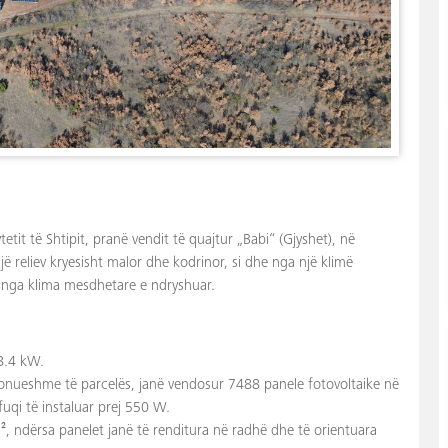
etit të Shtipit, pranë vendit të quajtur „Babi“ (Gjyshet), në
 reliev kryesisht malor dhe kodrinor, si dhe nga një klimë
nga klima mesdhetare e ndryshuar.
18.4 kW.
ponueshme të parcelës, janë vendosur 7488 panele fotovoltaike në
fuqi të instaluar prej 550 W.
m², ndërsa panelet janë të renditura në radhë dhe të orientuara