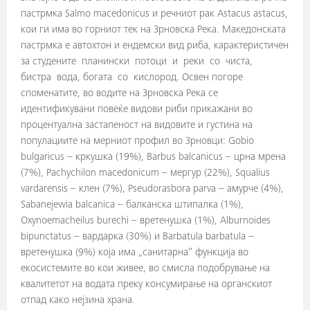
пастрмка Salmo macedonicus и речниот рак Astacus astacus,
кои ги има во горниот тек на Зрновска Река. Македонската
пастрмка е автохтон и ендемски вид риба, карактеристичен
за студените планински потоци и реки со чиста,
бистра вода, богата со кислород. Освен погоре
споменатите, во водите на Зрновска Река се
идентификувани повеќе видови риби прикажани во
процентуална застапеност на видовите и густина на
популациите на мерниот профил во Зрновци: Gobio
bulgaricus – кркушка (19%), Barbus balcanicus – црна мрена
(7%), Pachychilon macedonicum – мергур (22%), Squalius
vardarensis – клен (7%), Pseudorasbora parva – амурче (4%),
Sabanejewia balcanica – балканска штипалка (1%),
Oxynoemacheilus burechi – вретенушка (1%), Alburnoides
bipunctatus – вардарка (30%) и Barbatula barbatula –
вретенушка (9%) која има „санитарна“ функција во
екосистемите во кои живее, во смисла подобрување на
квалитетот на водата преку консумирање на органскиот
отпад како нејзина храна.