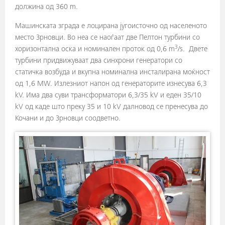
должина од 360 m.
Машинската зграда е лоцирана југоисточно од населеното
место Зрновци. Во неа се наоѓаат две Пелтон турбини со
3
хоризонтална оска и номинален проток од 0,6 m
/s. Двете
турбини придвижуваат два синхрони генератори со
статичка возбуда и вкупна номинална инсталирана моќност
од 1,6 MW. Излезниот напон од генераторите изнесува 6,3
kV. Има два суви трансформатори 6,3/35 kV и еден 35/10
kV од каде што преку 35 и 10 kV далновод се пренесува до
Кочани и до Зрновци соодветно.