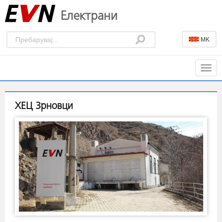
Електрани
MK
Togg
navig
ХЕЦ Зрновци