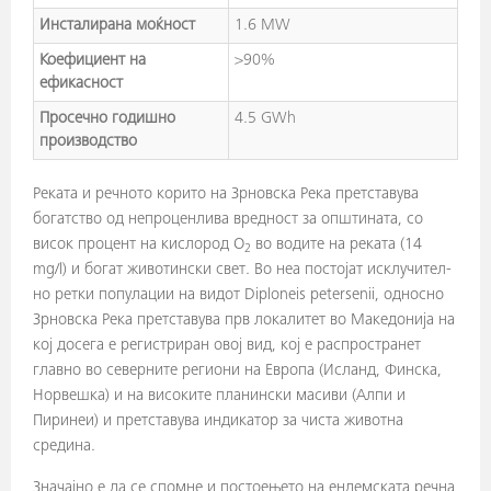
Инсталирана моќност
1.6 MW
Коефициент на
>90%
ефикасност
Просечно годишно
4.5 GWh
производство
Реката и речното корито на Зрновска Река претставува
богатство од непроценлива вредност за општината, со
висок процент на кислород О
во водите на реката (14
2
mg/l) и богат животински свет. Во неа постојат исклучи­тел­
но ретки попула­ции на видот Diploneis petersenii, односно
Зрновска Река претставува прв локалитет во Македонија на
кој досега е регистриран овој вид, кој е распространет
главно во северните региони на Европа (Исланд, Финска,
Норвешка) и на високите планински масиви (Алпи и
Пиринеи) и претставува индикатор за чиста животна
средина.
Значајно е да се спомне и постоењето на ендемската речна