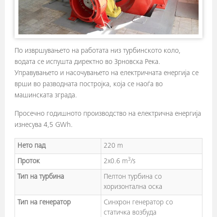
По извршувањето на работата низ турбинското коло,
водата се испушта директно во Зрновска Река.
Управувањето и насочувањето на електричната енергија се
врши во разводната постројка, која се наоѓа во
машинската зграда.
Просечно годишното производство на електрична енергија
изнесува 4,5 GWh.
Нето пад
220 m
3
Проток
2x0.6 m
/s
Тип на турбина
Пелтон турбина со
хоризонтална оска
Тип на генератор
Синхрон генератор со
статичка возбуда