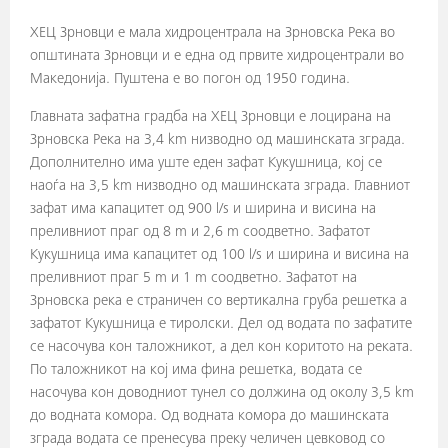
ХЕЦ Зрновци е мала хидроцентрала на Зрновска Река во
општината Зрновци и е една од првите хидроцентрали во
Македонија. Пуштена е во погон од 1950 година.
Главната зафатна градба на ХЕЦ Зрновци е лоцирана на
Зрновска Река на 3,4 km низводно од машинската зграда.
Дополнително има уште еден зафат Кукушница, кој се
наоѓа на 3,5 km низводно од машинската зграда. Главниот
зафат има капацитет од 900 l/s и ширина и висина на
преливниот праг од 8 m и 2,6 m соодветно. Зафатот
Кукушница има капацитет од 100 l/s и ширина и висина на
преливниот праг 5 m и 1 m соодветно. Зафатот на
Зрновска река е страничен со вертикална груба решетка а
зафатот Кукушница е тиролски. Дел од водата по зафатите
се насочува кон таложникот, а дел кон коритото на реката.
По таложникот на кој има фина решетка, водата се
насочува кон доводниот тунел со должина од околу 3,5 km
до водната комора. Од водната комора до машинската
зграда водата се пренесува преку челичен цевковод со