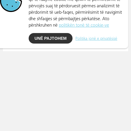
përvojës suaj të përdoruesit përmes analizimit të
përdorimit të ueb-faqes, përmirësimit të navigimit
dhe shfaqjes së përmbajtjes përkatëse. Ato
përshkruhen në
politikën tonë të cookie-ve
UNË PAJTOHEM
Politika jonë e privatësisë