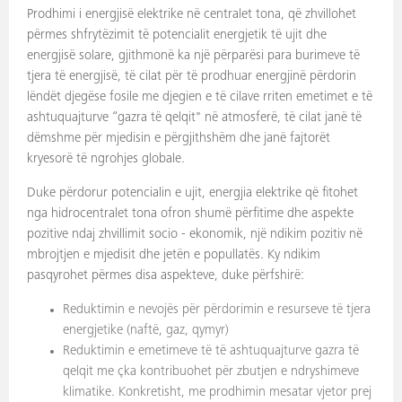
Prodhimi i energjisë elektrike në centralet tona, që zhvillohet
përmes shfrytëzimit të potencialit energjetik të ujit dhe
energjisë solare, gjithmonë ka një përparësi para burimeve të
tjera të energjisë, të cilat për të prodhuar energjinë përdorin
lëndët djegëse fosile me djegien e të cilave rriten emetimet e të
ashtuquajturve “gazra të qelqit" në atmosferë, të cilat janë të
dëmshme për mjedisin e përgjithshëm dhe janë fajtorët
kryesorë të ngrohjes globale.
Duke përdorur potencialin e ujit, energjia elektrike që fitohet
nga hidrocentralet tona ofron shumë përfitime dhe aspekte
pozitive ndaj zhvillimit socio - ekonomik, një ndikim pozitiv në
mbrojtjen e mjedisit dhe jetën e popullatës. Ky ndikim
pasqyrohet përmes disa aspekteve, duke përfshirë:
Reduktimin e nevojës për përdorimin e resurseve të tjera
energjetike (naftë, gaz, qymyr)
Reduktimin e emetimeve të të ashtuquajturve gazra të
qelqit me çka kontribuohet për zbutjen e ndryshimeve
klimatike. Konkretisht, me prodhimin mesatar vjetor prej