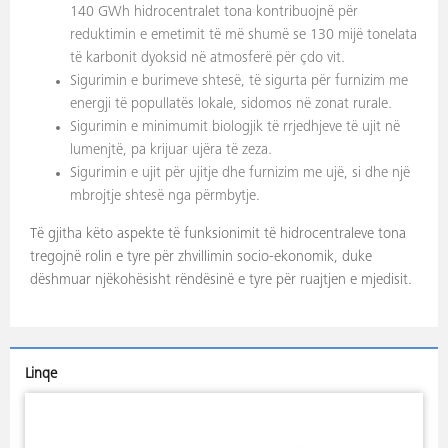
140 GWh hidrocentralet tona kontribuojnë për
reduktimin e emetimit të më shumë se 130 mijë tonelata
të karbonit dyoksid në atmosferë për çdo vit.
Sigurimin e burimeve shtesë, të sigurta për furnizim me
energji të popullatës lokale, sidomos në zonat rurale.
Sigurimin e minimumit biologjik të rrjedhjeve të ujit në
lumenjtë, pa krijuar ujëra të zeza.
Sigurimin e ujit për ujitje dhe furnizim me ujë, si dhe një
mbrojtje shtesë nga përmbytje.
Të gjitha këto aspekte të funksionimit të hidrocentraleve tona
tregojnë rolin e tyre për zhvillimin socio-ekonomik, duke
dëshmuar njëkohësisht rëndësinë e tyre për ruajtjen e mjedisit.
Linqe