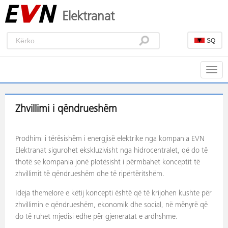
Elektranat
SQ
Togg
navig
Zhvillimi i qëndrueshëm
Prodhimi i tërësishëm i energjisë elektrike nga kompania EVN
Elektranat sigurohet ekskluzivisht nga hidrocentralet, që do të
thotë se kompania jonë plotësisht i përmbahet konceptit të
zhvillimit të qëndrueshëm dhe të ripërtëritshëm.
Ideja themelore e këtij koncepti është që të krijohen kushte për
zhvillimin e qëndrueshëm, ekonomik dhe social, në mënyrë që
do të ruhet mjedisi edhe për gjeneratat e ardhshme.