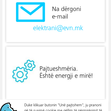
Duke klikuar butonin "Unë pajtohem", ju pranoni
që të ruajmë cookie me qëllim të përmirësimit të