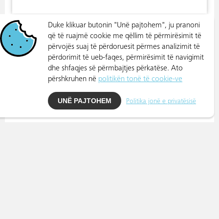
Duke klikuar butonin "Unë pajtohem", ju pranoni
që të ruajmë cookie me qëllim të përmirësimit të
përvojës suaj të përdoruesit përmes analizimit të
përdorimit të ueb-faqes, përmirësimit të navigimit
dhe shfaqjes së përmbajtjes përkatëse. Ato
përshkruhen në
politikën tonë të cookie-ve
UNË PAJTOHEM
Politika jonë e privatësisë