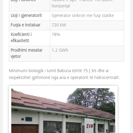
Lloji i turbinës
Turbinë e tipit “Francis” me bosht
horizontal
Lloji i gjeneratorit
Gjenerator sinkron me fuqi statike
Fuqia e instaluar
720 kW
Koeficienti i
78%
efikasitetit
Prodhimi mesatar
1.2 GWh
vjetor
Minimumi biologjik i lumit Babuna është 75 | 3/s dhe ai
respektohet gjithmonë nga ana e operatorit të hidrocentralit.