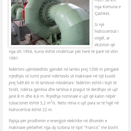
rreth 38 km
nga Komuna e
Çashkës.
Si një
hidrocentral i
vogël, ai
ekziston që
nga viti 1956, kurse është rindërtuar për herë të parë në vitin
1991.
Ndërtimi ujëmbledhës gjendet në lartësi prej 1200 m përgjatë
rrjedhjes së lumit pranë ndërtesës së makinave në një kuotë
prej 549.60 m të lartësisë mbidetare. Ndërtim është i llojit të
tirolit, ndërsa gjerësia dhe lartësia e pragut të derdhjes së ujit
janë 8 m dhe 4,6 m. Rrjedhja nominale e ujit që kalon nëpër
3
tubacionet është 3,2 m
/s. Neto rënia e ujit para se të hyjë në
hidrocentral është 22 m.
Pajisja për prodhimin e energjisë elektrike në dhomën e
makinave përbëhet nga dy turbina të tipit “Francis” me bosht