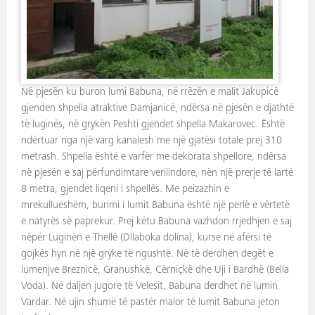
Në pjesën ku buron lumi Babuna, në rrëzën e malit Jakupicë
gjenden shpella atraktive Damjanicë, ndërsa në pjesën e djathtë
të luginës, në grykën Peshti gjendet shpella Makarovec. Është
ndërtuar nga një varg kanalesh me një gjatësi totale prej 310
metrash. Shpella është e varfër me dekorata shpellore, ndërsa
në pjesën e saj përfundimtare verilindore, nën një prerje të lartë
8 metra, gjendet liqeni i shpellës. Me peizazhin e
mrekullueshëm, burimi i lumit Babuna është një perlë e vërtetë
e natyrës së paprekur. Prej këtu Babuna vazhdon rrjedhjen e saj
nëpër Luginën e Thellë (Dllaboka dolina), kurse në afërsi të
gojkës hyn në një gryke të ngushtë. Në të derdhen degët e
lumenjve Breznicë, Granushkë, Cërniçkë dhe Uji i Bardhë (Bella
Voda). Në daljen jugore të Velesit, Babuna derdhet në lumin
Vardar. Në ujin shumë të pastër malor të lumit Babuna jeton