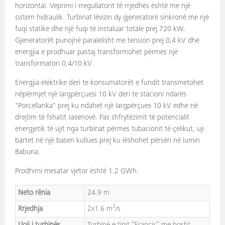
horizontal. Veprimi i rregullatorit të rrjedhës është me një
sistem hidraulik. Turbinat lëvizin dy gjeneratorë sinkronë me një
fuqi statike dhe një fuqi të instaluar totale prej 720 kW.
Gjeneratorët punojnë paralelisht me tension prej 0,4 kV dhe
energjia e prodhuar pastaj transformohet përmes një
transformatori 0,4/10 kV.
Energjia elektrike deri te konsumatorët e fundit transmetohet
nëpërmjet një largpërçuesi 10 kV deri te stacioni ndarës
"Porcellanka" prej ku ndahet një largpërçues 10 kV edhe në
drejtim të fshatit Jasenovë. Pas shfrytëzimit të potencialit
energjetik të ujit nga turbinat përmes tubacionit të çelikut, uji
bartet në një basen kullues prej ku lëshohet përsëri në lumin
Babuna.
Prodhimi mesatar vjetor është 1.2 GWh.
Neto rënia
24.9 m
3
Rrjedhja
2x1.6 m
/s