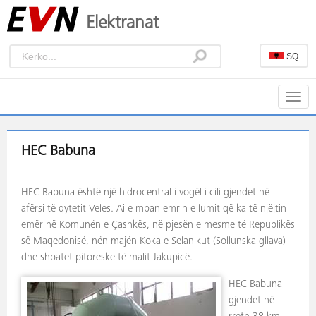
Elektranat
SQ
Togg
navig
HEC Babuna
HEC Babuna është një hidrocentral i vogël i cili gjendet në
afërsi të qytetit Veles. Ai e mban emrin e lumit që ka të njëjtin
emër në Komunën e Çashkës, në pjesën e mesme të Republikës
së Maqedonisë, nën majën Koka e Selanikut (Sollunska gllava)
dhe shpatet pitoreske të malit Jakupicë.
HEC Babuna
gjendet në