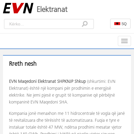
Elektranat
SQ
Togg
navig
Rreth nesh
EVN Maqedoni Elektranat SHPKNJP Shkup
(shkurtimi: EVN
Elektranat) është një kompani për prodhimin e energjisë
elektrike. Ne jemi pjesë e grupit të kompanive që përbëjnë
kompaninë EVN Maqedoni SHA.
Kompania jonë menaxhon me 11 hidrocentrale të vogla që janë
të revitalizuara dhe tërësisht të automatizuara. Fuqia e tyre e
instaluar totale është 47 MW, ndërsa prodhimi mesatar vjetor