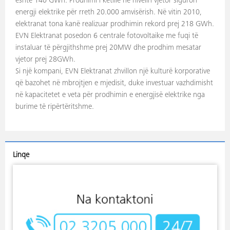
është 140 GWh. Prodhimi i këtillë në nivelin vjetor siguron
energji elektrike për rreth 20.000 amvisërish. Në vitin 2010,
elektranat tona kanë realizuar prodhimin rekord prej 218 GWh.
EVN Elektranat posedon 6 centrale fotovoltaike me fuqi të
instaluar të përgjithshme prej 20MW dhe prodhim mesatar
vjetor prej 28GWh.
Si një kompani, EVN Elektranat zhvillon një kulturë korporative
që bazohet në mbrojtjen e mjedisit, duke investuar vazhdimisht
në kapacitetet e veta për prodhimin e energjisë elektrike nga
burime të ripërtëritshme.
Linqe